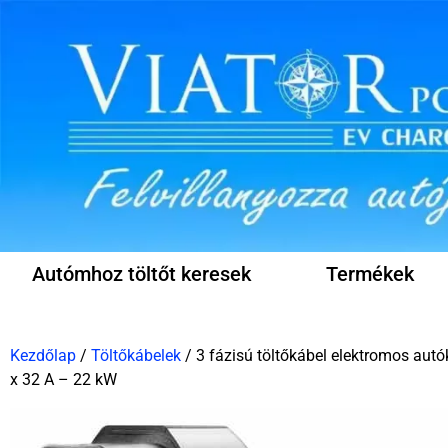
Autómhoz töltőt keresek
Termékek
Kezdőlap
/
Töltőkábelek
/ 3 fázisú töltőkábel elektromos aut
x 32 A – 22 kW