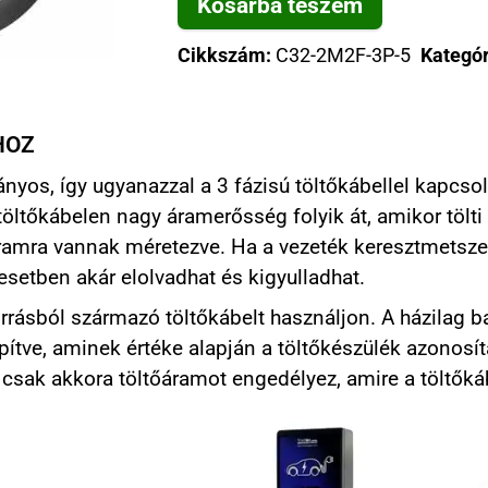
Kosárba teszem
Cikkszám:
C32-2M2F-3P-5
Kategór
HOZ
yos, így ugyanazzal a 3 fázisú töltőkábellel kapcso
töltőkábelen nagy áramerősség folyik át, amikor tölti
ramra vannak méretezve. Ha a vezeték keresztmetsz
esetben akár elolvadhat és kigyulladhat.
rásból származó töltőkábelt használjon. A házilag b
pítve, aminek értéke alapján a töltőkészülék azonosí
 csak akkora töltőáramot engedélyez, amire a töltőká