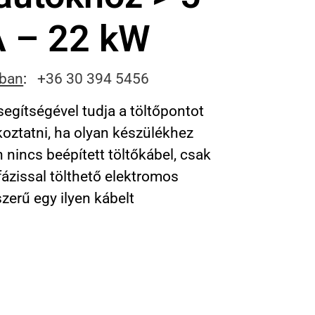
A – 22 kW
sban
:
+36 30 394 5456
 segítségével tudja a töltőpontot
oztatni, ha olyan készülékhez
 nincs beépített töltőkábel, csak
fázissal tölthető elektromos
zerű egy ilyen kábelt