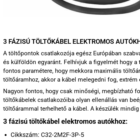
3 FÁZISÚ TÖLTŐKÁBEL ELEKTROMOS AUTÓK
A töltőpontok csatlakozója egész Európában szabván
és külföldön egyaránt. Felhívjuk a figyelmét hogy a 
fontos paramétere, hogy mekkora maximális töltőá
töltőáramhoz, akkor a kábel melegedni fog, extrém 
Nagyon fontos, hogy csak minőségi, megbízható for
töltőkábelek csatlakozóiba olyan ellenállás van beé
töltőárammal terhelhető a kábel. A készülék mindig
3 fázisú töltőkábel elektromos autókhoz:
Cikkszám: C32-2M2F-3P-5