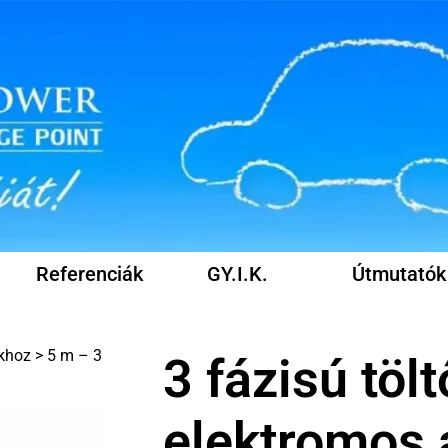
Referenciák
GY.I.K.
Útmutatók
ókhoz > 5 m – 3
3 fázisú töl
elektromos 