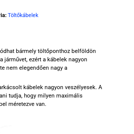
ia:
Töltőkábelek
lódhat bármely töltőponthoz belföldön
 a járművet, ezért a kábelek nagyon
ete nem elegendően nagy a
arkácsolt kábelek nagyon veszélyesek. A
tani tudja, hogy milyen maximális
bel méretezve van.