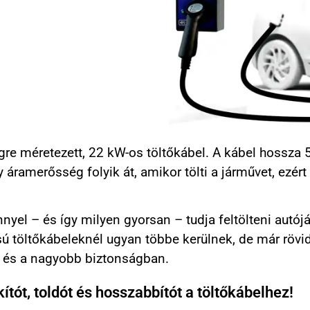
égre méretezett, 22 kW-os töltőkábel. A kábel hossza 
y áramerősség folyik át, amikor tölti a járművet, ezé
nnyel – és így milyen gyorsan – tudja feltölteni autój
isú töltőkábeleknél ugyan többe kerülnek, de már rövi
n és a nagyobb biztonságban.
tót, toldót és hosszabbítót a töltőkábelhez!