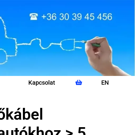
Kapcsolat
EN
tőkábel
autókhoz > 5