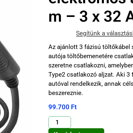
m – 3 x 32 
Segítünk a választá
Az ajánlott 3 fázisú töltőkábel
autója töltőbemenetére csatlak
szeretne csatlakozni, amelyben
Type2 csatlakozó aljzat. Aki 3 
autóval rendelkezik, annak céls
beszereznie.
99.700
Ft