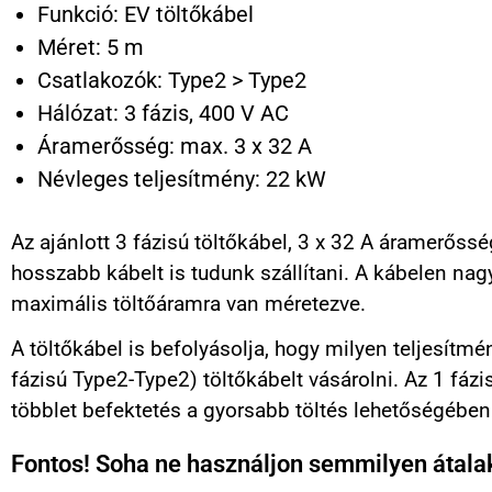
Funkció: EV töltőkábel
Méret: 5 m
Csatlakozók: Type2 > Type2
Hálózat: 3 fázis, 400 V AC
Áramerősség: max. 3 x 32 A
Névleges teljesítmény: 22 kW
Az ajánlott 3 fázisú töltőkábel, 3 x 32 A áramerőss
hosszabb kábelt is tudunk szállítani. A kábelen nag
maximális töltőáramra van méretezve.
A töltőkábel is befolyásolja, hogy milyen teljesítmé
fázisú Type2-Type2) töltőkábelt vásárolni. Az 1 fáz
többlet befektetés a gyorsabb töltés lehetőségébe
Fontos! Soha ne használjon semmilyen átalakí