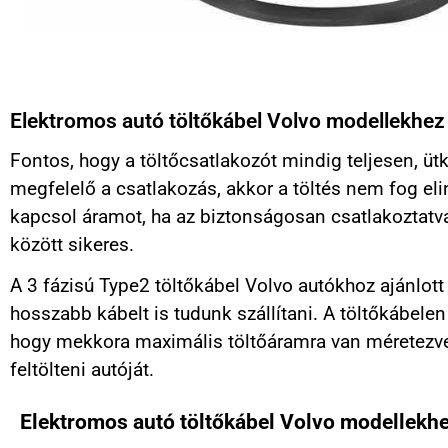
Elektromos autó töltőkábel Volvo modellekhez
Fontos, hogy a töltőcsatlakozót mindig teljesen, ü
megfelelő a csatlakozás, akkor a töltés nem fog elin
kapcsol áramot, ha az biztonságosan csatlakoztatv
között sikeres.
A 3 fázisú Type2 töltőkábel Volvo autókhoz ajánlot
hosszabb kábelt is tudunk szállítani. A töltőkábelen
hogy mekkora maximális töltőáramra van méretezve. 
feltölteni autóját.
Elektromos autó töltőkábel Volvo modellekh