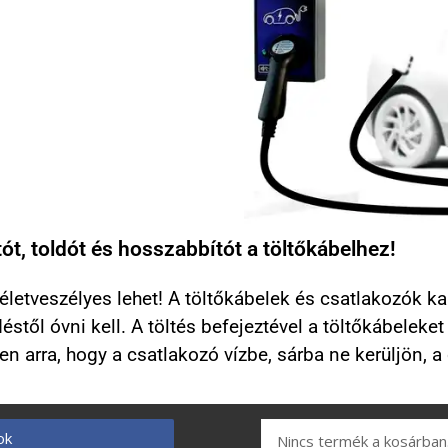
t, toldót és hosszabbítót a töltőkábelhez!
rt életveszélyes lehet! A töltőkábelek és csatlakozók 
től óvni kell. A töltés befejeztével a töltőkábeleket a
en arra, hogy a csatlakozó vízbe, sárba ne kerüljön, a
ok
Nincs termék a kosárban