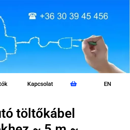
tók
Kapcsolat
EN
tó töltőkábel
ekhez ~ 5 m ~