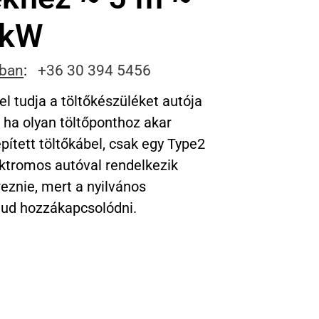
 kW
sban
:
+36 30 394 5456
el tudja a töltőkészüléket autója
 ha olyan töltőponthoz akar
pített töltőkábel, csak egy Type2
ektromos autóval rendelkezik
eznie, mert a nyilvános
tud hozzákapcsolódni.