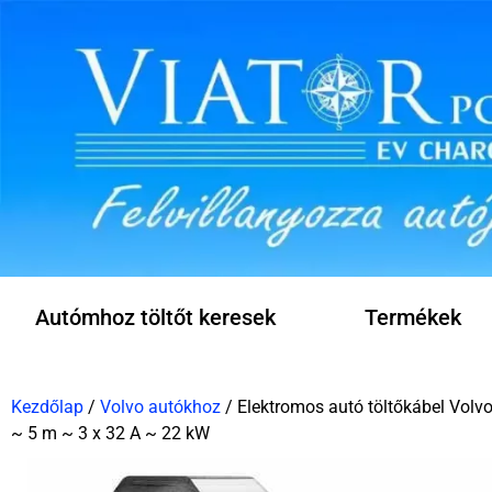
Autómhoz töltőt keresek
Termékek
Kezdőlap
/
Volvo autókhoz
/ Elektromos autó töltőkábel Volv
~ 5 m ~ 3 x 32 A ~ 22 kW