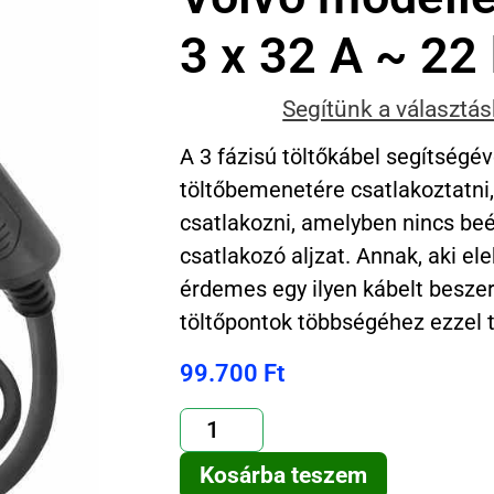
3 x 32 A ~ 22
Segítünk a választá
A 3 fázisú töltőkábel segítségév
töltőbemenetére csatlakoztatni,
csatlakozni, amelyben nincs beé
csatlakozó aljzat. Annak, aki el
érdemes egy ilyen kábelt beszer
töltőpontok többségéhez ezzel 
99.700
Ft
Kosárba teszem