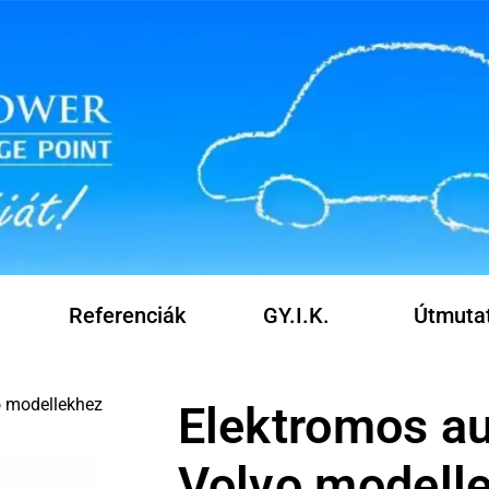
Referenciák
GY.I.K.
Útmuta
o modellekhez
Elektromos au
Volvo modell