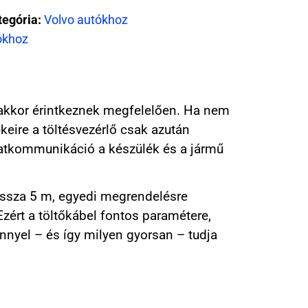
tegória:
Volvo autókhoz
ókhoz
k akkor érintkeznek megfelelően. Ha nem
keire a töltésvezérlő csak azután
datkommunikáció a készülék és a jármű
hossza 5 m, egyedi megrendelésre
Ezért a töltőkábel fontos paramétere,
nnyel – és így milyen gyorsan – tudja