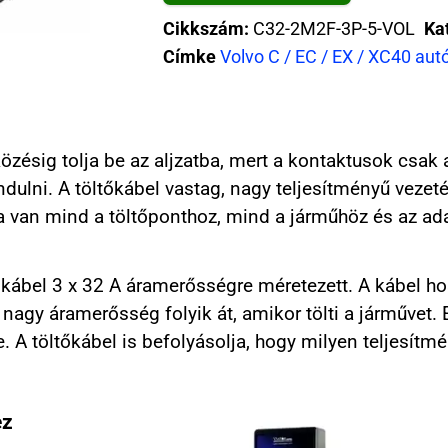
Cikkszám:
C32-2M2F-3P-5-VOL
Ka
Címke
Volvo C / EC / EX / XC40 aut
tközésig tolja be az aljzatba, mert a kontaktusok csa
dulni. A töltőkábel vastag, nagy teljesítményű vezeté
a van mind a töltőponthoz, mind a járműhöz és az a
t kábel 3 x 32 A áramerősségre méretezett. A kábel 
 nagy áramerősség folyik át, amikor tölti a járművet. 
A töltőkábel is befolyásolja, hogy milyen teljesítmé
ez