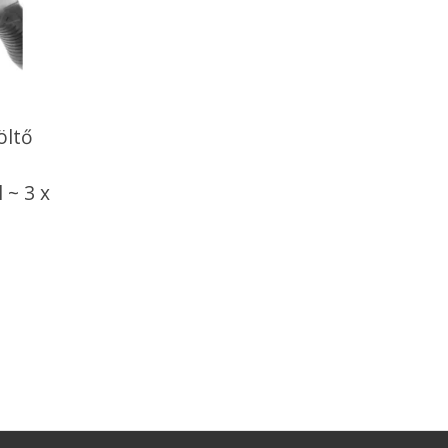
öltő
 ~ 3 x