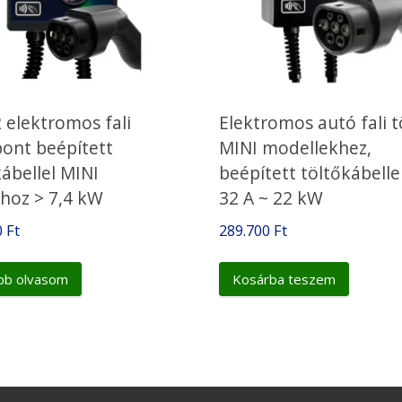
 elektromos fali
Elektromos autó fali t
pont beépített
MINI modellekhez,
kábellel MINI
beépített töltőkábellel
hoz > 7,4 kW
32 A ~ 22 kW
0
Ft
289.700
Ft
bb olvasom
Kosárba teszem