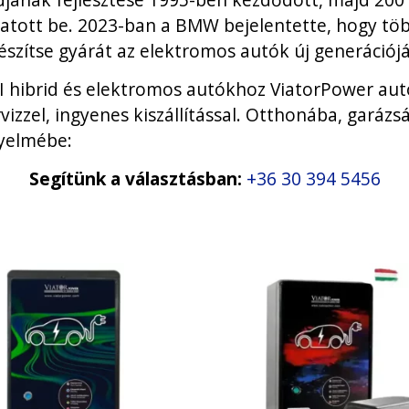
tott be. 2023-ban a BMW bejelentette, hogy több
észítse gyárát az elektromos autók új generáció
 hibrid és elektromos autókhoz ViatorPower autó 
ervizzel, ingyenes kiszállítással. Otthonába, gará
gyelmébe:
Segítünk a választásban:
+36 30 394 5456