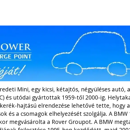
redeti Mini, egy kicsi, kétajtós, négyüléses autó,
) és utódai gyártottak 1959-től 2000-ig. Helyta
kerék-hajtású elrendezése lehetővé tette, hogy a
sok és a csomagok elhelyezését szolgálja. A BMW
kor megvásárolta a Rover Groupot. A BMW megta
jának fejlesztése 1995-ben kezdődött, majd 2001