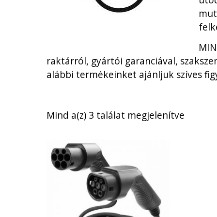
muta
felk
MINI
raktárról, gyártói garanciával, szaksz
alábbi termékeinket ajánljuk szíves fi
Sorted
Mind a(z) 3 találat megjelenítve
by
price:
low
to
high