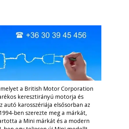
 amelyet a British Motor Corporation
karékos keresztirányú motorja és
z autó karosszériája elsősorban az
 1994-ben szerezte meg a márkát,
rtotta a Mini márkát és a modern
-ben egy teljesen új Mini modellt