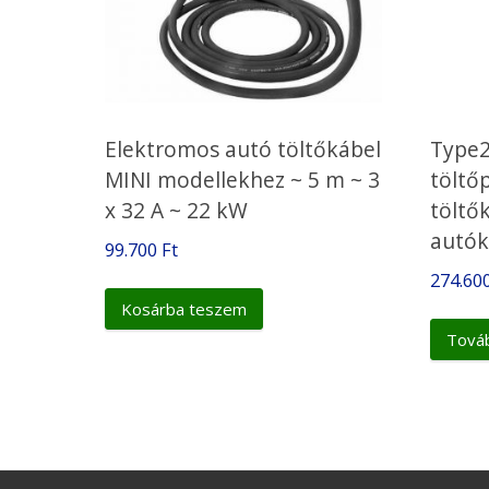
Elektromos autó töltőkábel
Type2
MINI modellekhez ~ 5 m ~ 3
töltő
x 32 A ~ 22 kW
töltő
autók
99.700
Ft
274.60
Kosárba teszem
Tová