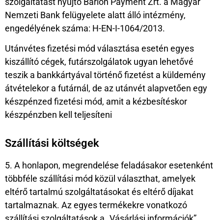
szolgáltatást nyújtó Barion Payment Zrt. a Magyar
Nemzeti Bank felügyelete alatt álló intézmény,
engedélyének száma: H-EN-I-1064/2013.
Utánvétes fizetési mód választása esetén egyes
kiszállító cégek, futárszolgálatok ugyan lehetővé
teszik a bankkártyával történő fizetést a küldemény
átvételekor a futárnál, de az utánvét alapvetően egy
készpénzed fizetési mód, amit a kézbesítéskor
készpénzben kell teljesíteni
Szállítási költségek
5. A honlapon, megrendelése feladásakor esetenként
többféle szállítási mód közül választhat, amelyek
eltérő tartalmú szolgáltatásokat és eltérő díjakat
tartalmaznak. Az egyes termékekre vonatkozó
szállítási szolgáltatások a „Vásárlási információk”