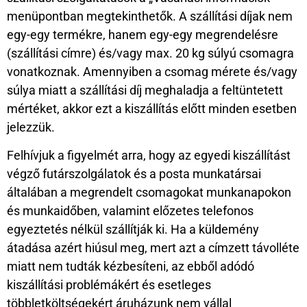
menüpontban megtekinthetők. A szállítási díjak nem
egy-egy termékre, hanem egy-egy megrendelésre
(szállítási címre) és/vagy max. 20 kg súlyú csomagra
vonatkoznak. Amennyiben a csomag mérete és/vagy
súlya miatt a szállítási díj meghaladja a feltüntetett
mértéket, akkor ezt a kiszállítás előtt minden esetben
jelezzük.
Felhívjuk a figyelmét arra, hogy az egyedi kiszállítást
végző futárszolgálatok és a posta munkatársai
általában a megrendelt csomagokat munkanapokon
és munkaidőben, valamint előzetes telefonos
egyeztetés nélkül szállítják ki. Ha a küldemény
átadása azért hiúsul meg, mert azt a címzett távolléte
miatt nem tudták kézbesíteni, az ebből adódó
kiszállítási problémákért és esetleges
többletköltségekért áruházunk nem vállal