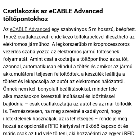
Csatlakozás az eCABLE Advanced
töltőpontokhoz
Az
eCABLE Advanced
egy szabványos 5 m hosszú, beépített,
Type2 csatlakozóval rendelkező töltőkábelével illeszthető az
elektromos járműhöz. A legkorszerűbb mikroprocesszoros
vezérlés szabályozza az elektromos jármű töltésének
folyamatát. Amint csatlakoztatja a töltőponthoz az autót,
azonnal, automatikusan elindul a töltés és amikor az jármű
akkumulátorai teljesen feltöltődtek, a készülék leállítja a
töltést és lekapcsolja az autót az elektromos hálózatról.
Önnek nem kell bonyolult beállításokkal, mindenféle
alkalmazásokon keresztüli indítással és időzítéssel
bajlódnia – csak csatlakoztatja az autót és az már töltődik
is. Természetesen, ha meg szeretné akadályozni, hogy
illetéktelenek használják, az is lehetséges – rendelje meg
hozzá az opcionális RFID kártyával működő kapcsolót és
máris csak az tud vele tölteni, aki hozzáérinti az egyedi RFID