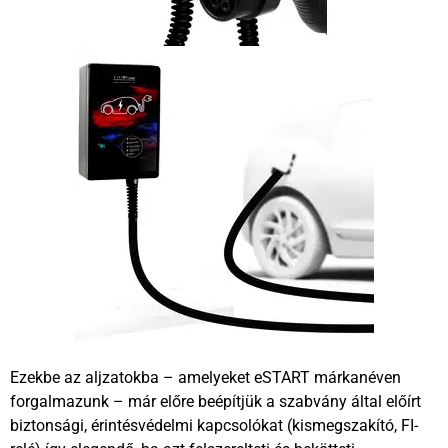
Ezekbe az aljzatokba – amelyeket eSTART márkanéven
forgalmazunk – már előre beépítjük a szabvány által előírt
biztonsági, érintésvédelmi kapcsolókat (kismegszakító, FI-