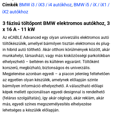
Címkék
BMW i3 / iX3 / i4 autókhoz
,
BMW i5 / iX / iX1 /
iX2 autókhoz
3 fázisú töltőpont BMW elektromos autókhoz, 3
x 16 A - 11 kW
Az eCABLE Advanced egy olyan univerzális elektromos autó
töltőkészülék, amellyel bármilyen tisztán elektromos és plug-
in hibrid autó tölthető. Akár otthoni körülmények között, akár
munkahelyi, társasházi, vagy más kisközösségi parkolókban
elhelyezhető – beltéren és kültéren egyaránt. Töltőként
korszerű, megbízható, biztonságos és univerzális.
Megjelenése azonban egyedi – a piacon jelenleg feltehetően
az egyetlen olyan készülék, amelynek előlapján szinte
bármilyen információ elhelyezhető. A választható előlapi
képek mellett opcionálisan egyedi designnal is rendelhető
(feláras szolgáltatás), így akár céglogó, akár reklám, akár
más, egyedi színes megszemélyesítés elhelyezése
lehetséges a készülék előlapján.