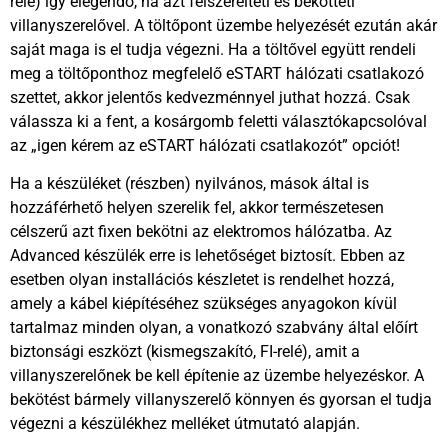
relé) így elegendő, ha azt felszerelteti és bekötteti
villanyszerelővel. A töltőpont üzembe helyezését ezután akár
saját maga is el tudja végezni. Ha a töltővel együtt rendeli
meg a töltőponthoz megfelelő eSTART hálózati csatlakozó
szettet, akkor jelentős kedvezménnyel juthat hozzá. Csak
válassza ki a fent, a kosárgomb feletti választókapcsolóval
az „igen kérem az eSTART hálózati csatlakozót” opciót!
Ha a készüléket (részben) nyilvános, mások által is
hozzáférhető helyen szerelik fel, akkor természetesen
célszerű azt fixen bekötni az elektromos hálózatba. Az
Advanced készülék erre is lehetőséget biztosít. Ebben az
esetben olyan installációs készletet is rendelhet hozzá,
amely a kábel kiépítéséhez szükséges anyagokon kívül
tartalmaz minden olyan, a vonatkozó szabvány által előírt
biztonsági eszközt (kismegszakító, FI-relé), amit a
villanyszerelőnek be kell építenie az üzembe helyezéskor. A
bekötést bármely villanyszerelő könnyen és gyorsan el tudja
végezni a készülékhez melléket útmutató alapján.