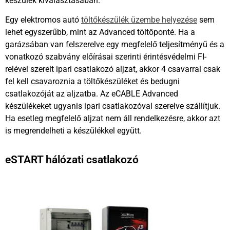
készülék kiválasztásában.
Egy elektromos autó
töltőkészülék üzembe helyezése
sem
lehet egyszerűbb, mint az Advanced töltőponté. Ha a
garázsában van felszerelve egy megfelelő teljesítményű és a
vonatkozó szabvány előírásai szerinti érintésvédelmi FI-
relével szerelt ipari csatlakozó aljzat, akkor 4 csavarral csak
fel kell csavaroznia a töltőkészüléket és bedugni
csatlakozóját az aljzatba. Az eCABLE Advanced
készülékeket ugyanis ipari csatlakozóval szerelve szállítjuk.
Ha esetleg megfelelő aljzat nem áll rendelkezésre, akkor azt
is megrendelheti a készülékkel együtt.
eSTART hálózati csatlakozó