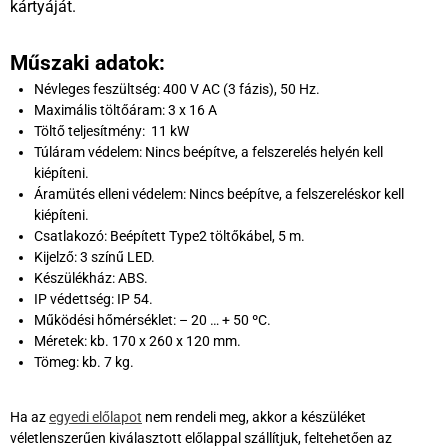
kártyáját.
Műszaki adatok:
Névleges feszültség: 400 V AC (3 fázis), 50 Hz.
Maximális töltőáram: 3 x 16 A
Töltő teljesítmény: 11 kW
Túláram védelem: Nincs beépítve, a felszerelés helyén kell
kiépíteni.
Áramütés elleni védelem: Nincs beépítve, a felszereléskor kell
kiépíteni.
Csatlakozó: Beépített Type2 töltőkábel, 5 m.
Kijelző: 3 színű LED.
Készülékház: ABS.
IP védettség: IP 54.
Működési hőmérséklet: – 20 … + 50 ºC.
Méretek: kb. 170 x 260 x 120 mm.
Tömeg: kb. 7 kg.
Ha az
egyedi előlapot
nem rendeli meg, akkor a készüléket
véletlenszerűen kiválasztott előlappal szállítjuk, feltehetően az