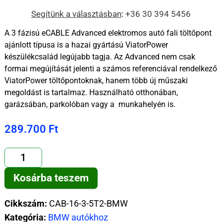
Segítünk a választásban
:
+36 30 394 5456
A 3 fázisú eCABLE Advanced elektromos autó fali töltőpont
ajánlott típusa is a hazai gyártású ViatorPower
készülékcsalád legújabb tagja. Az Advanced nem csak
formai megújítását jelenti a számos referenciával rendelkező
ViatorPower töltőpontoknak, hanem több új műszaki
megoldást is tartalmaz. Használható otthonában,
garázsában, parkolóban vagy a munkahelyén is.
289.700
Ft
Kosárba teszem
Cikkszám:
CAB-16-3-5T2-BMW
Kategória:
BMW autókhoz