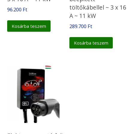
töltőkábellel ~ 3 x 16
96.200
Ft
A ~ 11 kW
289.700
Ft
Kosárba teszem
Kosárba teszem