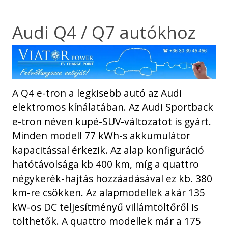
Skip
to
Audi Q4 / Q7 autókhoz
content
A Q4 e-tron a legkisebb autó az Audi
elektromos kínálatában. Az Audi Sportback
e-tron néven kupé-SUV-változatot is gyárt.
Minden modell 77 kWh-s akkumulátor
kapacitással érkezik. Az alap konfiguráció
hatótávolsága kb 400 km, míg a quattro
négykerék-hajtás hozzáadásával ez kb. 380
km-re csökken. Az alapmodellek akár 135
kW-os DC teljesítményű villámtöltőről is
tölthetők. A quattro modellek már a 175