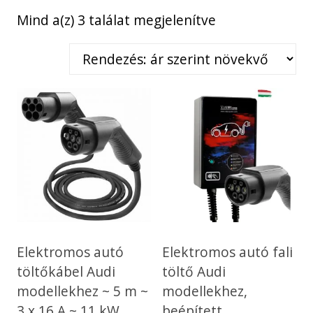
Sorted
Mind a(z) 3 találat megjelenítve
by
price:
low
to
high
Elektromos autó
Elektromos autó fali
töltőkábel Audi
töltő Audi
modellekhez ~ 5 m ~
modellekhez,
3 x 16 A ~ 11 kW
beépített