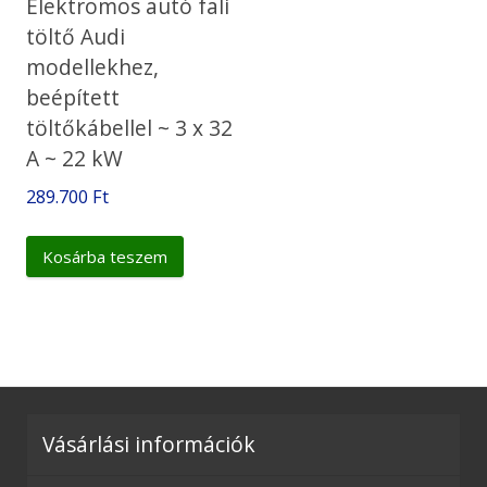
Elektromos autó fali
töltő Audi
modellekhez,
beépített
töltőkábellel ~ 3 x 32
A ~ 22 kW
289.700
Ft
Kosárba teszem
Vásárlási információk