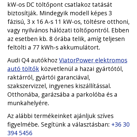
kW-os DC töltőpont csatlakoz tatását
biztosítják. Mindegyik modell képes 3
fázisú, 3 x 16 A-s 11 kW-os, töltésre otthoni,
vagy nyilvános hálózati töltőpontról. Ebben
az esetben kb. 8 órába telik, amíg teljesen
feltölti a 77 kWh-s akkumulátort.
Audi Q4 autókhoz
ViatorPower elektromos
autó töltők
közvetlenül a hazai gyártótól,
raktárról, gyártói garanciával,
szakszervizzel, ingyenes kiszállítással.
Otthonába, garázsába a parkolóba és a
munkahelyére.
Az alábbi termékeinket ajánljuk szíves
figyelmébe. Segítünk a választásban:
+36 30
394 5456