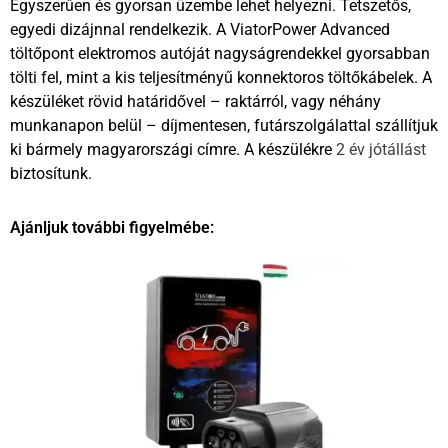
Egyszerűen és gyorsan üzembe lehet helyezni. Tetszetős,
egyedi dizájnnal rendelkezik. A ViatorPower Advanced
töltőpont elektromos autóját nagyságrendekkel gyorsabban
tölti fel, mint a kis teljesítményű konnektoros töltőkábelek. A
készüléket rövid határidővel – raktárról, vagy néhány
munkanapon belül – díjmentesen, futárszolgálattal szállítjuk
ki bármely magyarországi címre. A készülékre
2 év jótállást
biztosítunk.
Ajánljuk további figyelmébe: