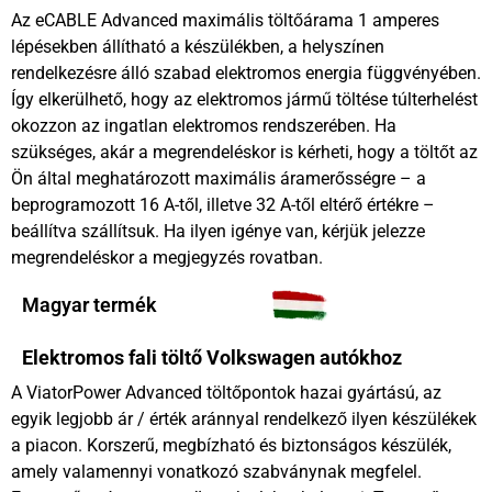
Az eCABLE Advanced maximális töltőárama 1 amperes
lépésekben állítható a készülékben, a helyszínen
rendelkezésre álló szabad elektromos energia függvényében.
Így elkerülhető, hogy az elektromos jármű töltése túlterhelést
okozzon az ingatlan elektromos rendszerében. Ha
szükséges, akár a megrendeléskor is kérheti, hogy a töltőt az
Ön által meghatározott maximális áramerősségre – a
beprogramozott 16 A-től, illetve 32 A-től eltérő értékre –
beállítva szállítsuk. Ha ilyen igénye van, kérjük jelezze
megrendeléskor a megjegyzés rovatban.
Magyar termék
Elektromos fali töltő Volkswagen autókhoz
A ViatorPower Advanced töltőpontok hazai gyártású, az
egyik legjobb ár / érték aránnyal rendelkező ilyen készülékek
a piacon. Korszerű, megbízható és biztonságos készülék,
amely valamennyi vonatkozó szabványnak megfelel.