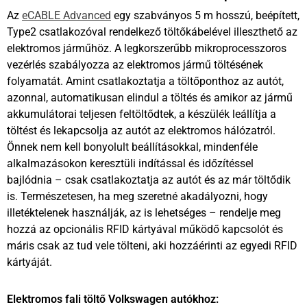
Az
eCABLE Advanced
egy szabványos 5 m hosszú, beépített,
Type2 csatlakozóval rendelkező töltőkábelével illeszthető az
elektromos járműhöz. A legkorszerűbb mikroprocesszoros
vezérlés szabályozza az elektromos jármű töltésének
folyamatát. Amint csatlakoztatja a töltőponthoz az autót,
azonnal, automatikusan elindul a töltés és amikor az jármű
akkumulátorai teljesen feltöltődtek, a készülék leállítja a
töltést és lekapcsolja az autót az elektromos hálózatról.
Önnek nem kell bonyolult beállításokkal, mindenféle
alkalmazásokon keresztüli indítással és időzítéssel
bajlódnia – csak csatlakoztatja az autót és az már töltődik
is. Természetesen, ha meg szeretné akadályozni, hogy
illetéktelenek használják, az is lehetséges – rendelje meg
hozzá az opcionális RFID kártyával működő kapcsolót és
máris csak az tud vele tölteni, aki hozzáérinti az egyedi RFID
kártyáját.
Elektromos fali töltő Volkswagen autókhoz: