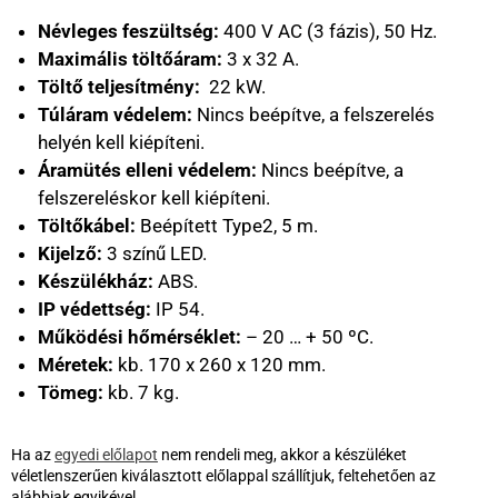
Névleges feszültség:
400 V AC (3 fázis), 50 Hz.
Maximális töltőáram:
3 x 32 A.
Töltő teljesítmény:
22 kW.
Túláram védelem:
Nincs beépítve, a felszerelés
helyén kell kiépíteni.
Áramütés elleni védelem:
Nincs beépítve, a
felszereléskor kell kiépíteni.
Töltőkábel:
Beépített Type2, 5 m.
Kijelző:
3 színű LED.
Készülékház:
ABS.
IP védettség:
IP 54.
Működési hőmérséklet:
– 20 … + 50 ºC.
Méretek:
kb. 170 x 260 x 120 mm.
Tömeg:
kb. 7 kg.
Ha az
egyedi előlapot
nem rendeli meg, akkor a készüléket
véletlenszerűen kiválasztott előlappal szállítjuk, feltehetően az
alábbiak egyikével.