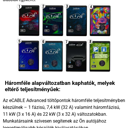
Háromféle alapváltozatban kaphatók, melyek
eltérő teljesítményűek:
Az eCABLE Advanced töltőpontok háromféle teljesítményben
készülnek – 1 fázisú, 7,4 kW (32 A) valamint háromfázisú,
11 kW (3 x 16 A) és 22 kW (3 x 32 A) változatokban.
Munkatársaink szívesen segítenek az Ön autójához
legoptimálisabb készülék kiválasztásában.