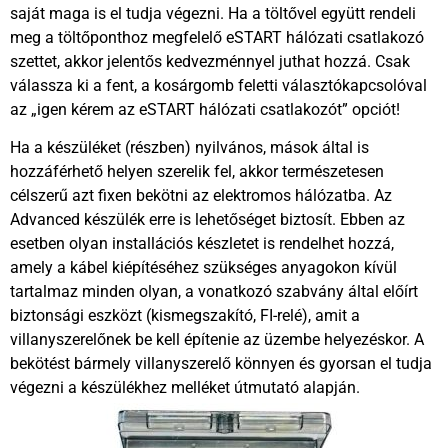
saját maga is el tudja végezni. Ha a töltővel együtt rendeli
meg a töltőponthoz megfelelő eSTART hálózati csatlakozó
szettet, akkor jelentős kedvezménnyel juthat hozzá. Csak
válassza ki a fent, a kosárgomb feletti választókapcsolóval
az „igen kérem az eSTART hálózati csatlakozót” opciót!
Ha a készüléket (részben) nyilvános, mások által is
hozzáférhető helyen szerelik fel, akkor természetesen
célszerű azt fixen bekötni az elektromos hálózatba. Az
Advanced készülék erre is lehetőséget biztosít. Ebben az
esetben olyan installációs készletet is rendelhet hozzá,
amely a kábel kiépítéséhez szükséges anyagokon kívül
tartalmaz minden olyan, a vonatkozó szabvány által előírt
biztonsági eszközt (kismegszakító, FI-relé), amit a
villanyszerelőnek be kell építenie az üzembe helyezéskor. A
bekötést bármely villanyszerelő könnyen és gyorsan el tudja
végezni a készülékhez melléket útmutató alapján.