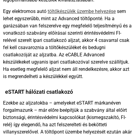
Egy elektromos autó
töltőkészülék üzembe helyezése
sem
lehet egyszerűbb, mint az Advanced töltőponté. Ha a
garázsában van felszerelve egy megfelelő teljesítményű és a
vonatkozó szabvány előírásai szerinti érintésvédelmi FI-
relével szerelt ipari csatlakozó aljzat, akkor 4 csavarral csak
fel kell csavaroznia a töltőkészüléket és bedugni
csatlakozóját az aljzatba. Az eCABLE Advanced
készülékeket ugyanis ipari csatlakozóval szerelve szállítjuk.
Ha esetleg megfelelő aljzat nem áll rendelkezésre, akkor azt
is megrendelheti a készülékkel együtt.
eSTART hálózati csatlakozó
Ezekbe az aljzatokba – amelyeket eSTART márkanéven
forgalmazunk – már előre beépítjük a szabvány által előírt
biztonsági, érintésvédelmi kapcsolókat (kismegszakító, FI-
relé) így elegendő, ha azt felszerelteti és bekötteti
villanyszerelővel. A töltőpont üzembe helyezését ezután akár