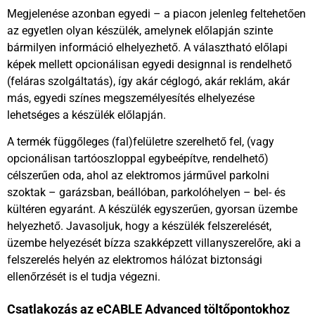
Megjelenése azonban egyedi – a piacon jelenleg feltehetően
az egyetlen olyan készülék, amelynek előlapján szinte
bármilyen információ elhelyezhető. A választható előlapi
képek mellett opcionálisan egyedi designnal is rendelhető
(feláras szolgáltatás), így akár céglogó, akár reklám, akár
más, egyedi színes megszemélyesítés elhelyezése
lehetséges a készülék előlapján.
A termék függőleges (fal)felületre szerelhető fel, (vagy
opcionálisan tartóoszloppal egybeépítve, rendelhető)
célszerűen oda, ahol az elektromos járművel parkolni
szoktak – garázsban, beállóban, parkolóhelyen – bel- és
kültéren egyaránt. A készülék egyszerűen, gyorsan üzembe
helyezhető. Javasoljuk, hogy a készülék felszerelését,
üzembe helyezését bízza szakképzett villanyszerelőre, aki a
felszerelés helyén az elektromos hálózat biztonsági
ellenőrzését is el tudja végezni.
Csatlakozás az eCABLE Advanced töltőpontokhoz