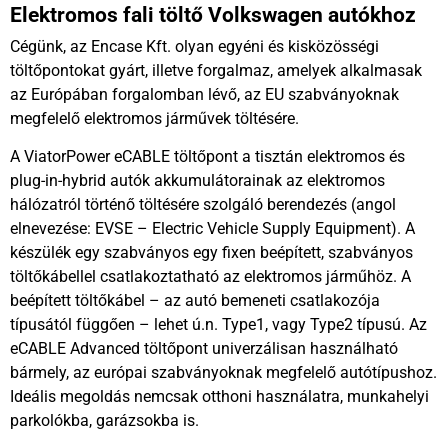
Elektromos fali töltő Volkswagen autókhoz
Cégünk, az Encase Kft. olyan egyéni és kisközösségi
töltőpontokat gyárt, illetve forgalmaz, amelyek alkalmasak
az Európában forgalomban lévő, az EU szabványoknak
megfelelő elektromos járművek töltésére.
A ViatorPower eCABLE töltőpont a tisztán elektromos és
plug-in-hybrid autók akkumulátorainak az elektromos
hálózatról történő töltésére szolgáló berendezés (angol
elnevezése: EVSE – Electric Vehicle Supply Equipment). A
készülék egy szabványos egy fixen beépített, szabványos
töltőkábellel csatlakoztatható az elektromos járműhöz. A
beépített töltőkábel – az autó bemeneti csatlakozója
típusától függően – lehet ú.n. Type1, vagy Type2 típusú. Az
eCABLE Advanced töltőpont univerzálisan használható
bármely, az európai szabványoknak megfelelő autótípushoz.
Ideális megoldás nemcsak otthoni használatra, munkahelyi
parkolókba, garázsokba is.