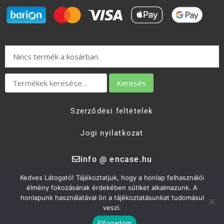
Nincs termék a kosárban.
Keresés
Szerződési feltételek
Jogi nyilatkozat
info @ encase.hu
Kedves Látogató! Tájékoztatjuk, hogy a honlap felhasználói
élmény fokozásának érdekében sütiket alkalmazunk. A
Encase Kft. 2017 - 2026.
honlapunk használatával ön a tájékoztatásunkat tudomásul
veszi.
+36 30-394-5456.
Elfogadom