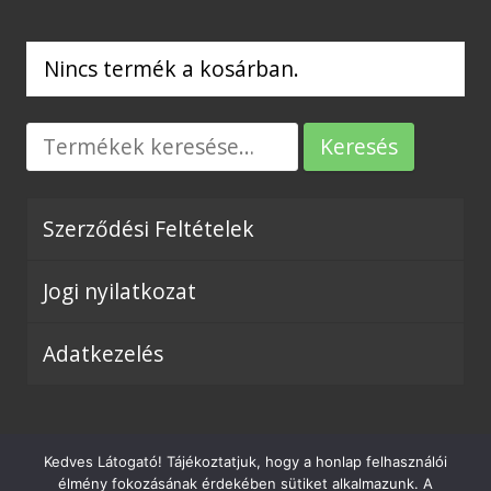
Nincs termék a kosárban.
Keresés
Szerződési Feltételek
Jogi nyilatkozat
Adatkezelés
Kedves Látogató! Tájékoztatjuk, hogy a honlap felhasználói
© Encase Kft. - 2017 - 2026 - info @
élmény fokozásának érdekében sütiket alkalmazunk. A