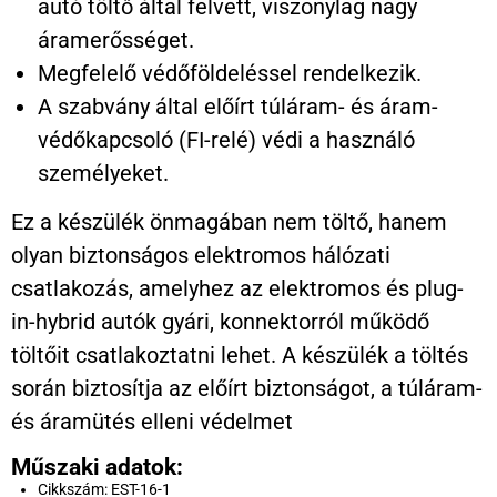
autó töltő által felvett, viszonylag nagy
áramerősséget.
Megfelelő védőföldeléssel rendelkezik.
A szabvány által előírt túláram- és áram-
védőkapcsoló (FI-relé) védi a használó
személyeket.
Ez a készülék önmagában nem töltő, hanem
olyan biztonságos elektromos hálózati
csatlakozás, amelyhez az elektromos és plug-
in-hybrid autók gyári, konnektorról működő
töltőit csatlakoztatni lehet. A készülék a töltés
során biztosítja az előírt biztonságot, a túláram-
és áramütés elleni védelmet
Műszaki adatok:
Cikkszám: EST-16-1