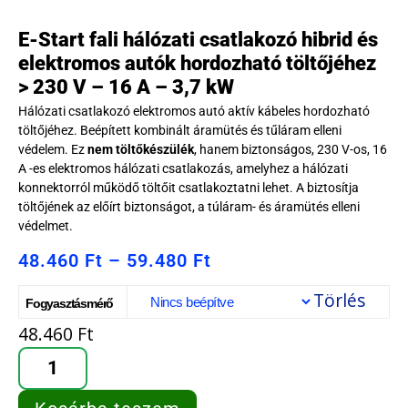
E-Start fali hálózati csatlakozó hibrid és
elektromos autók hordozható töltőjéhez
> 230 V – 16 A – 3,7 kW
Hálózati csatlakozó elektromos autó aktív kábeles hordozható
töltőjéhez. Beépített kombinált áramütés és tűláram elleni
védelem. Ez
nem töltőkészülék
, hanem biztonságos, 230 V-os, 16
A -es elektromos hálózati csatlakozás, amelyhez a hálózati
konnektorról működő töltőit csatlakoztatni lehet. A biztosítja
töltőjének az előírt biztonságot, a túláram- és áramütés elleni
védelmet.
48.460
Ft
–
59.480
Ft
Törlés
Fogyasztásmérő
48.460
Ft