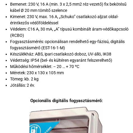
Bemenet: 230 V, 16 A (min. 3 x 2,5 mm2 réz-vezető) fix bekötésű
kábel Ø 20 mm tömítő szelence
Kimenet: 230 V, max. 16 A, „Schuko” csatlakozó aljzat oldal-
érintkezős védőföldeléssel
Védelem: C16 A, 30 mA, „A” típusú kombinált áram-védőkapcsoló
(RCBO)
Fogyasztásmérés: opcionálisan rendelhető egy-fázisú, digitális
fogyasztásmérő (EST-16-1-M)
Készülékház: ABS, ipari csatlakozó doboz, UV-álló, IK08
Védettség: IP54 (bel- és kültéren egyaránt felszerelhető)
Működési hőmérséklet: – 20 … + 70 ºC
Méretek: 230 x 130 x 105 mm
Tömeg: kb. 2 kg
Jótállás: 2 év.
Opcionális digitális fogyasztásmérő: