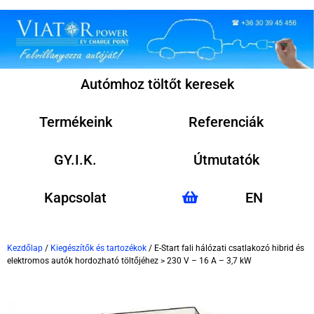
Autómhoz töltőt keresek
Termékeink
Referenciák
GY.I.K.
Útmutatók
Kapcsolat
EN
Kezdőlap
/
Kiegészítők és tartozékok
/ E-Start fali hálózati csatlakozó hibrid és
elektromos autók hordozható töltőjéhez > 230 V – 16 A – 3,7 kW