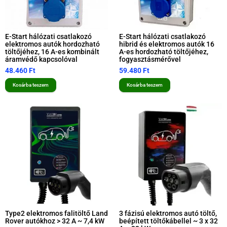
E-Start hálózati csatlakozó
E-Start hálózati csatlakozó
elektromos autók hordozható
hibrid és elektromos autók 16
töltőjéhez, 16 A-es kombinált
A-es hordozható töltőjéhez,
áramvédő kapcsolóval
fogyasztásmérővel
48.460
Ft
59.480
Ft
Kosárba teszem
Kosárba teszem
Type2 elektromos falitöltő Land
3 fázisú elektromos autó töltő,
Rover autókhoz > 32 A ~ 7,4 kW
beépített töltőkábellel ~ 3 x 32