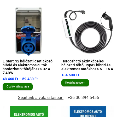
E-start-32 hálózati csatlakozó
Hordozható aktív kábeles
hibrid és elektromos autók
hálózati töltő, Type2 hibrid és
hordozható töltőjéhez > 32 A –
elektromos autókhoz > 6 – 16 A
7,4 kW
134.600
Ft
48.460
Ft
–
59.480
Ft
Kosárba teszem
Opciók választása
Segítünk a választásban
:
+36 30 394 5456