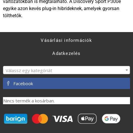
változatokban is megtalálható. A Discovery Sport P300e
egyike azon kevés plug-in hibrideknek, amelyek gyorsan
tölthetők.
Vásárlási információk
Adatkezelés
Válassz egy kategóriát
Facebook
Nincs termék a kosárban.