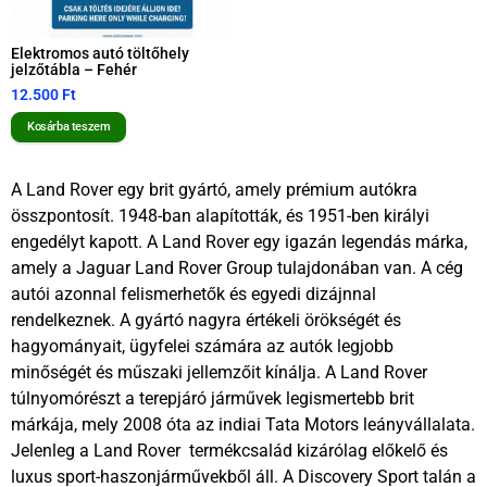
Elektromos autó töltőhely
jelzőtábla – Fehér
12.500
Ft
Kosárba teszem
A Land Rover egy brit gyártó, amely prémium autókra
összpontosít. 1948-ban alapították, és 1951-ben királyi
engedélyt kapott. A Land Rover egy igazán legendás márka,
amely a Jaguar Land Rover Group tulajdonában van. A cég
autói azonnal felismerhetők és egyedi dizájnnal
rendelkeznek. A gyártó nagyra értékeli örökségét és
hagyományait, ügyfelei számára az autók legjobb
minőségét és műszaki jellemzőit kínálja. A Land Rover
túlnyomórészt a terepjáró járművek legismertebb brit
márkája, mely 2008 óta az indiai Tata Motors leányvállalata.
Jelenleg a Land Rover termékcsalád kizárólag előkelő és
luxus sport-haszonjárművekből áll. A Discovery Sport talán a