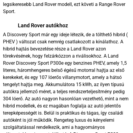
legsikeresebb Land Rover modell, ezt követi a Range Rover
Sport.
Land Rover autókhoz
A Discovery Sport már egy ideje létezik, de a tölthető hibrid (
PHEV ) változat csak nemrég csatlakozott a kínálathoz. A
hibrid hajtás bevezetése része a Land Rover azon
törekvésének, hogy felzárkózzon a riválisokhoz. A Land
Rover Discovery Sport P300e egy benzines PHEV, amely 1,5
literes, háromhengeres belső égésű motorral hajtja az első
kerekeket, és egy 107 lóerős villanymotort, amely a hátsó
tengelyt hajtja meg. Akkumulátora 15 kWh, az ilyen típusú
autókra jellemző méret, a teljes rendszerteljesítmény pedig
304 lóerő. Az autó nagyon hasonlóan vezethető, mint a nem
hibrid modellek, és ez magában foglalja az autó jelentős
terepképességét is. Belül is praktikus és tágas, így családi
autóként is jól működik. Rengeteg luxus és kényelemi
szolgáltatással rendelkezik, ami a hagyományos