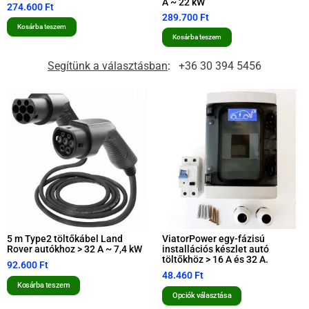
A ~ 22 kW
274.600
Ft
289.700
Ft
Kosárba teszem
Kosárba teszem
Segítünk a választásban
:
+36 30 394 5456
5 m Type2 töltőkábel Land
ViatorPower egy-fázisú
Rover autókhoz > 32 A ~ 7,4 kW
installációs készlet autó
töltőkhöz > 16 A és 32 A.
92.600
Ft
48.460
Ft
Kosárba teszem
Opciók választása