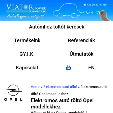
Autómhoz töltőt keresek
Termékeink
Referenciák
GY.I.K.
Útmutatók
Kapcsolat
EN
Home
»
Elektromos autó töltő
»
Elektromos autó
töltő Opel modellekhez
Elektromos autó töltő Opel
modellekhez
Válassza ki az Önnek megfelelőt!