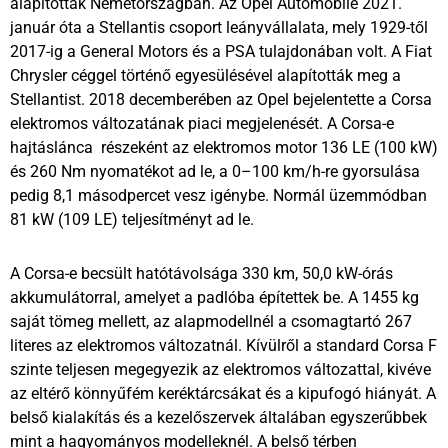
alapítottak Németországban. Az Opel Automobile 2021.
január óta a Stellantis csoport leányvállalata, mely 1929-től
2017-ig a General Motors és a PSA tulajdonában volt. A Fiat
Chrysler céggel történő egyesülésével alapították meg a
Stellantist. 2018 decemberében az Opel bejelentette a Corsa
elektromos változatának piaci megjelenését. A Corsa-e
hajtáslánca részeként az elektromos motor 136 LE (100 kW)
és 260 Nm nyomatékot ad le, a 0–100 km/h-re gyorsulása
pedig 8,1 másodpercet vesz igénybe. Normál üzemmódban
81 kW (109 LE) teljesítményt ad le.
A Corsa-e becsült hatótávolsága 330 km, 50,0 kW-órás
akkumulátorral, amelyet a padlóba építettek be. A 1455 kg
saját tömeg mellett, az alapmodellnél a csomagtartó 267
literes az elektromos változatnál. Kívülről a standard Corsa F
szinte teljesen megegyezik az elektromos változattal, kivéve
az eltérő könnyűfém keréktárcsákat és a kipufogó hiányát. A
belső kialakítás és a kezelőszervek általában egyszerűbbek
mint a hagyományos modelleknél. A belső térben