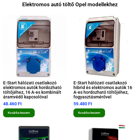
Elektromos autó töltő Opel modellekhez
E-Start hálózati csatlakozó
E-Start hálózati csatlakozó
elektromos autók hordozható
hibrid és elektromos autók 16
töltőjéhez, 16 A-es kombinált
A-es hordozható töltőjéhez,
áramvédő kapcsolóval
fogyasztásmérővel
48.460
Ft
59.480
Ft
Kosárba teszem
Kosárba teszem