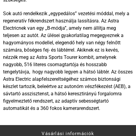
Sok autó rendelkezik „egypedálos” vezetési móddal, mely a
regeneratív fékrendszert használja lassításra. Az Astra
Electricnek van egy „B-módja”, amely nem állítja meg
teljesen az autót. Az ülései gyakorlatilag megegyeznek a
hagyományos modellel, elegendő hely van négy felnőtt
számára, bőséges fej- és lábtérrel. Akiknek ez is kevés,
nézzék meg az Astra Sports Tourer kombit, amelynek
nagyobb, 516 literes csomagtartója és hosszabb
tengelytávja, hogy nagyobb legyen a hátsó lábtér. Az összes
Astra Electric alapfelszereltségéhez számos biztonsági
készlet tartozik, beleértve az autonóm vészfékezést (AEB), a
sávtartó asszisztenst, a hátsó keresztirányú forgalomra
figyelmeztető rendszert, az adaptív sebességtartó
automatikát és a 360 fokos kamerarendszert.
Vásárlási információk