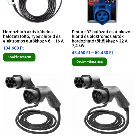
Hordozható aktív kábeles
E-start-32 hálózati csatlakozó
hálózati töltő, Type2 hibrid és
hibrid és elektromos autók
elektromos autókhoz > 6 – 16 A
hordozható töltőjéhez > 32 A –
7,4 kW
134.600
Ft
48.460
Ft
–
59.480
Ft
Kosárba teszem
Opciók választása