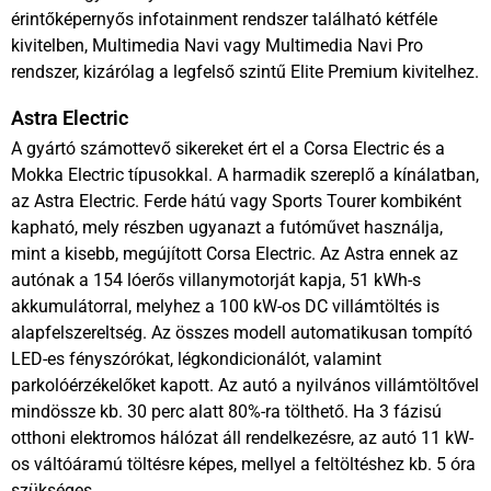
érintőképernyős infotainment rendszer található kétféle
kivitelben, Multimedia Navi vagy Multimedia Navi Pro
rendszer, kizárólag a legfelső szintű Elite Premium kivitelhez.
Astra Electric
A gyártó számottevő sikereket ért el a Corsa Electric és a
Mokka Electric típusokkal. A harmadik szereplő a kínálatban,
az Astra Electric. Ferde hátú vagy Sports Tourer kombiként
kapható, mely részben ugyanazt a futóművet használja,
mint a kisebb, megújított Corsa Electric. Az Astra ennek az
autónak a 154 lóerős villanymotorját kapja, 51 kWh-s
akkumulátorral, melyhez a 100 kW-os DC villámtöltés is
alapfelszereltség. Az összes modell automatikusan tompító
LED-es fényszórókat, légkondicionálót, valamint
parkolóérzékelőket kapott. Az autó a nyilvános villámtöltővel
mindössze kb. 30 perc alatt 80%-ra tölthető. Ha 3 fázisú
otthoni elektromos hálózat áll rendelkezésre, az autó 11 kW-
os váltóáramú töltésre képes, mellyel a feltöltéshez kb. 5 óra
szükséges.