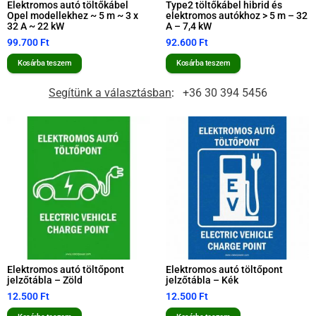
Elektromos autó töltőkábel
Type2 töltőkábel hibrid és
Opel modellekhez ~ 5 m ~ 3 x
elektromos autókhoz > 5 m – 32
32 A ~ 22 kW
A – 7,4 kW
99.700
Ft
92.600
Ft
Kosárba teszem
Kosárba teszem
Segítünk a választásban
:
+36 30 394 5456
Elektromos autó töltőpont
Elektromos autó töltőpont
jelzőtábla – Zöld
jelzőtábla – Kék
12.500
Ft
12.500
Ft