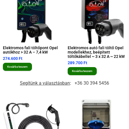
Elektromos fali töltőpont Opel
Elektromos autó fali töltő Opel
autókhoz > 32 A – 7,4 kW
modellekhez, beépített
töltőkábellel ~ 3 x 32 A ~ 22 kW
274.600
Ft
289.700
Ft
Kosárba teszem
Kosárba teszem
Segítünk a választásban
:
+36 30 394 5456