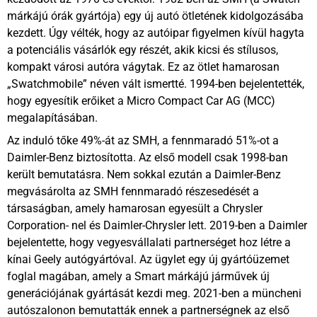
márkájú órák gyártója) egy új autó ötletének kidolgozásába
kezdett. Úgy vélték, hogy az autóipar figyelmen kívül hagyta
a potenciális vásárlók egy részét, akik kicsi és stílusos,
kompakt városi autóra vágytak. Ez az ötlet hamarosan
„Swatchmobile” néven vált ismertté. 1994-ben bejelentették,
hogy egyesítik erőiket a Micro Compact Car AG (MCC)
megalapításában.
Az induló tőke 49%-át az SMH, a fennmaradó 51%-ot a
Daimler-Benz biztosította. Az első modell csak 1998-ban
került bemutatásra. Nem sokkal ezután a Daimler-Benz
megvásárolta az SMH fennmaradó részesedését a
társaságban, amely hamarosan egyesült a Chrysler
Corporation- nel és Daimler-Chrysler lett. 2019-ben a Daimler
bejelentette, hogy vegyesvállalati partnerséget hoz létre a
kínai Geely autógyártóval. Az ügylet egy új gyártóüzemet
foglal magában, amely a Smart márkájú járművek új
generációjának gyártását kezdi meg. 2021-ben a müncheni
autószalonon bemutatták ennek a partnerségnek az első