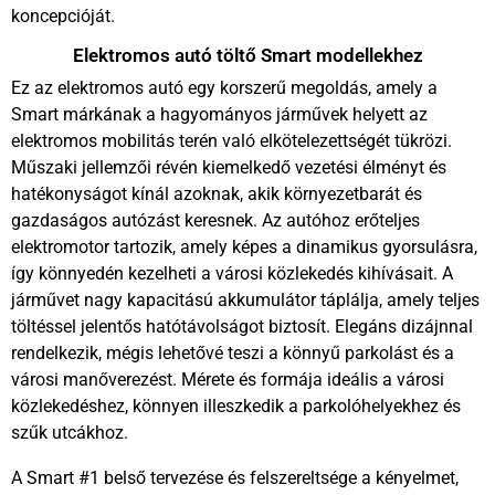
koncepcióját.
Elektromos autó töltő Smart modellekhez
Ez az elektromos autó egy korszerű megoldás, amely a
Smart márkának a hagyományos járművek helyett az
elektromos mobilitás terén való elkötelezettségét tükrözi.
Műszaki jellemzői révén kiemelkedő vezetési élményt és
hatékonyságot kínál azoknak, akik környezetbarát és
gazdaságos autózást keresnek. Az autóhoz erőteljes
elektromotor tartozik, amely képes a dinamikus gyorsulásra,
így könnyedén kezelheti a városi közlekedés kihívásait. A
járművet nagy kapacitású akkumulátor táplálja, amely teljes
töltéssel jelentős hatótávolságot biztosít. Elegáns dizájnnal
rendelkezik, mégis lehetővé teszi a könnyű parkolást és a
városi manőverezést. Mérete és formája ideális a városi
közlekedéshez, könnyen illeszkedik a parkolóhelyekhez és
szűk utcákhoz.
A Smart #1 belső tervezése és felszereltsége a kényelmet,