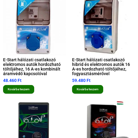
E-Start hálózati csatlakozó
E-Start hálózati csatlakozó
elektromos autók hordozható
hibrid és elektromos autók 16
töltőjéhez, 16 A-es kombinált
A-es hordozható töltőjéhez,
áramvédő kapcsolóval
fogyasztásmérővel
48.460
Ft
59.480
Ft
Kosárba teszem
Kosárba teszem