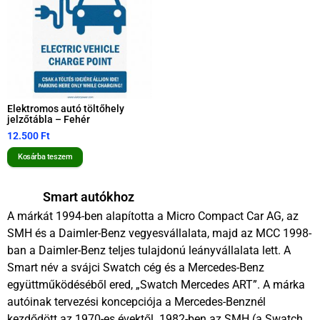
Elektromos autó töltőhely
jelzőtábla – Fehér
12.500
Ft
Kosárba teszem
Smart autókhoz
A márkát 1994-ben alapította a Micro Compact Car AG, az
SMH és a Daimler-Benz vegyesvállalata, majd az MCC 1998-
ban a Daimler-Benz teljes tulajdonú leányvállalata lett. A
Smart név a svájci Swatch cég és a Mercedes-Benz
együttműködéséből ered, „Swatch Mercedes ART”. A márka
autóinak tervezési koncepciója a Mercedes-Benznél
kezdődött az 1970-es évektől. 1982-ben az SMH (a Swatch