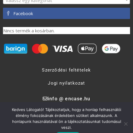
Válassz egy kategóriát
Facebook
Nincs termék a kosárban.
Szerződési feltételek
Jogi nyilatkozat
info @ encase.hu
Kedves Látogató! Tájékoztatjuk, hogy a honlap felhasználói
élmény fokozásának érdekében sütiket alkalmazunk. A
Encase Kft. 2017 - 2026.
honlapunk használatával ön a tájékoztatásunkat tudomásul
veszi.