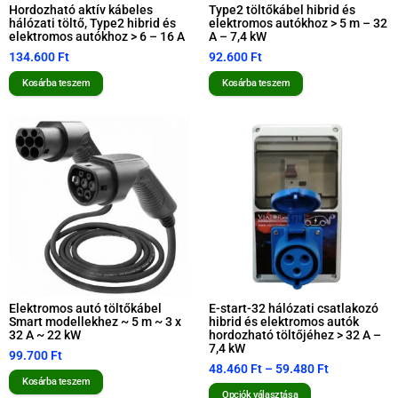
Hordozható aktív kábeles
Type2 töltőkábel hibrid és
hálózati töltő, Type2 hibrid és
elektromos autókhoz > 5 m – 32
elektromos autókhoz > 6 – 16 A
A – 7,4 kW
134.600
Ft
92.600
Ft
Kosárba teszem
Kosárba teszem
Elektromos autó töltőkábel
E-start-32 hálózati csatlakozó
Smart modellekhez ~ 5 m ~ 3 x
hibrid és elektromos autók
32 A ~ 22 kW
hordozható töltőjéhez > 32 A –
7,4 kW
99.700
Ft
48.460
Ft
–
59.480
Ft
Kosárba teszem
Opciók választása