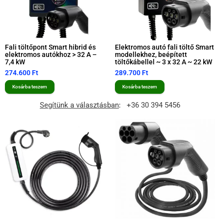
Fali töltőpont Smart hibrid és
Elektromos autó fali töltő Smart
elektromos autókhoz > 32 A –
modellekhez, beépített
7,4 kW
töltőkábellel ~ 3 x 32 A ~ 22 kW
274.600
Ft
289.700
Ft
Kosárba teszem
Kosárba teszem
Segítünk a választásban
:
+36 30 394 5456