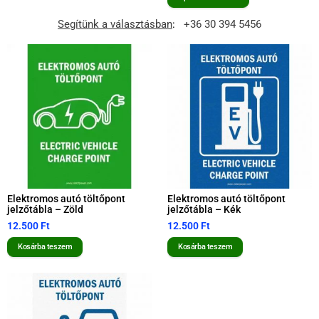
Segítünk a választásban
:
+36 30 394 5456
Elektromos autó töltőpont
Elektromos autó töltőpont
jelzőtábla – Zöld
jelzőtábla – Kék
12.500
Ft
12.500
Ft
Kosárba teszem
Kosárba teszem